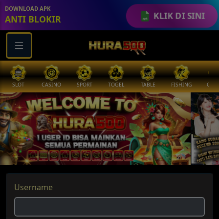
DOWNLOAD APK
KLIK DI SINI
ANTI BLOKIR
SLOT
CASINO
SPORT
TOGEL
TABLE
FISHING
COCK
Username