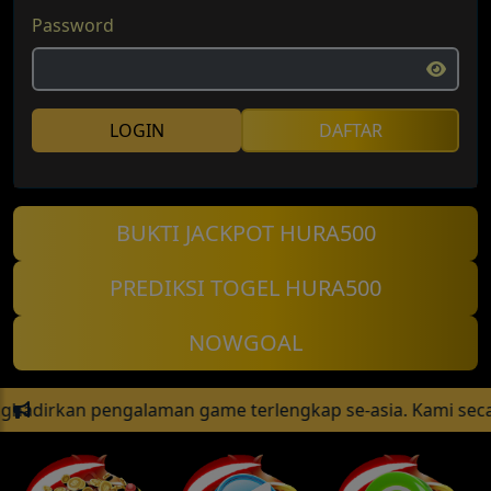
Password
LOGIN
DAFTAR
BUKTI JACKPOT HURA500
PREDIKSI TOGEL HURA500
NOWGOAL
laman game terlengkap se-asia. Kami secara aktif menyaji