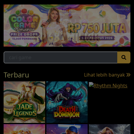
Terbaru
Lihat lebih banyak