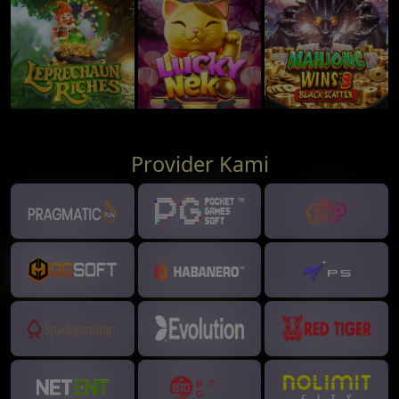
Provider Kami