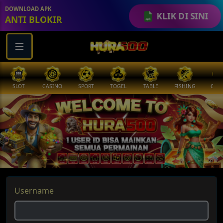
DOWNLOAD APK
KLIK DI SINI
ANTI BLOKIR
SLOT
CASINO
SPORT
TOGEL
TABLE
FISHING
COCK
Username