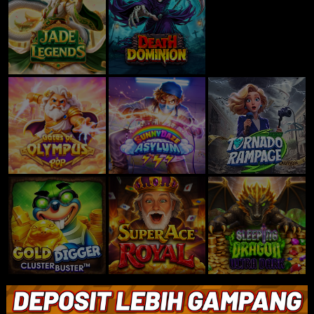
Populer
Lihat lebih banyak