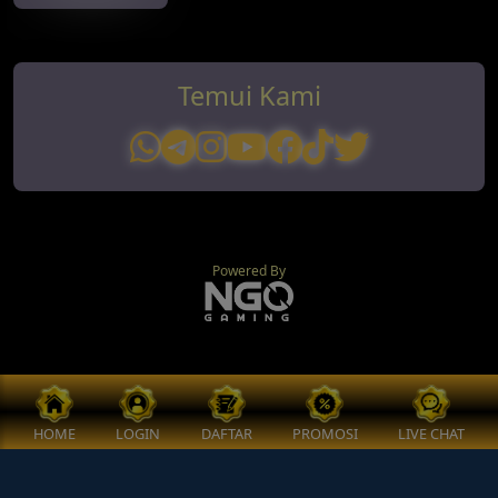
Temui Kami
tr****up
Telah Berhasil Melakukan Withdraw
Rp 3.700.000,00
Powered By
HOME
LOGIN
DAFTAR
PROMOSI
LIVE CHAT