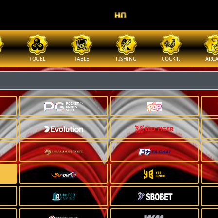
T
TOGEL
TABLE
FISHING
COCK F.
ARC