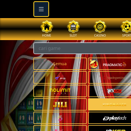
HOME
SLOT
CASINO
SPOR
Semua