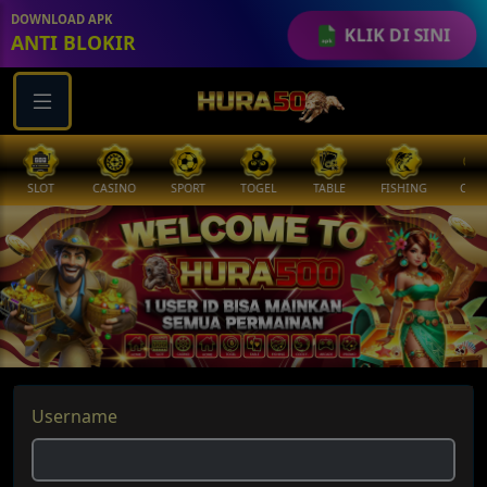
DOWNLOAD APK
KLIK DI SINI
ANTI BLOKIR
SLOT
CASINO
SPORT
TOGEL
TABLE
FISHING
COCK
Username