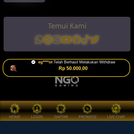
Temui Kami
Powered By
HOME
LOGIN
DAFTAR
PROMOSI
LIVE CHAT