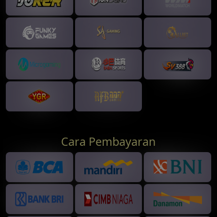
Cara Pembayaran