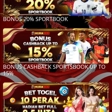
BONUS 20% SPORTBOOK
BONUS CASHBACK SPORTSBOOK UP TO
15%