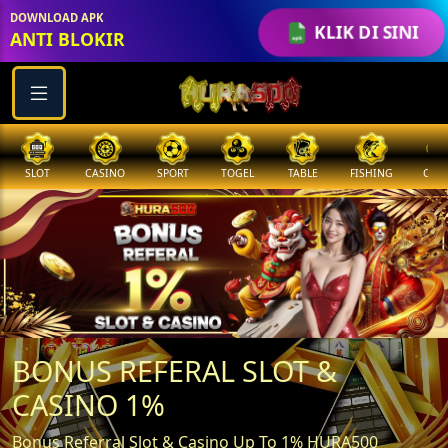
DOWNLOAD APK
KLIK DI SINI
ANTI BLOKIR
CASINO
SPORT
TOGEL
TABLE
FISHING
COCK F.
ARC
BONUS REFERAL SLOT &
CASINO 1%
Bonus Referral Slot & Casino Up To 1% HURA500