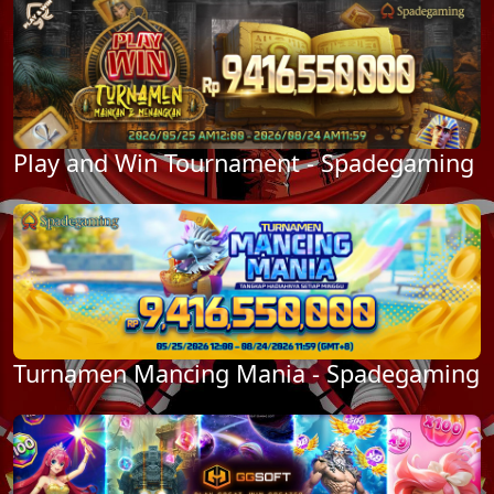
Play and Win Tournament - Spadegaming
Turnamen Mancing Mania - Spadegaming