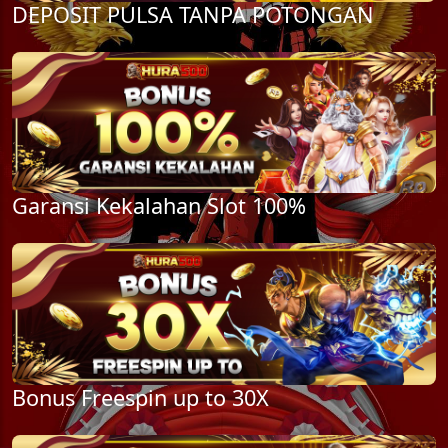
DEPOSIT PULSA TANPA POTONGAN
Garansi Kekalahan Slot 100%
Bonus Freespin up to 30X